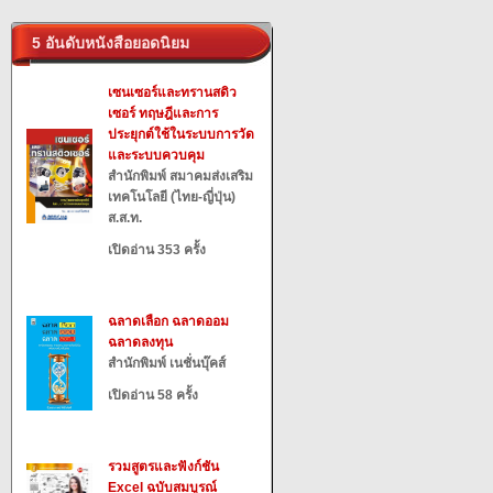
5 อันดับหนังสือยอดนิยม
เซนเซอร์และทรานสดิว
เซอร์ ทฤษฎีและการ
ประยุกต์ใช้ในระบบการวัด
และระบบควบคุม
สำนักพิมพ์ สมาคมส่งเสริม
เทคโนโลยี (ไทย-ญี่ปุ่น)
ส.ส.ท.
เปิดอ่าน 353 ครั้ง
ฉลาดเลือก ฉลาดออม
ฉลาดลงทุน
สำนักพิมพ์ เนชั่นบุ๊คส์
เปิดอ่าน 58 ครั้ง
รวมสูตรและฟังก์ชัน
Excel ฉบับสมบูรณ์