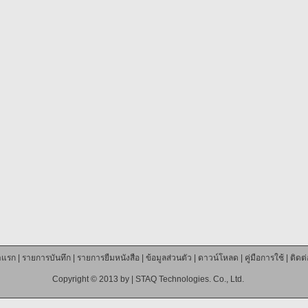
าแรก
|
รายการบันทึก
|
รายการยืมหนังสือ
|
ข้อมูลส่วนตัว
|
ดาวน์โหลด
|
คู่มือการใช้
|
ติดต
Copyright © 2013 by |
STAQ Technologies. Co., Ltd.